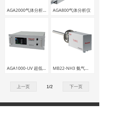
→ 烟尘仪系列
AGA2000气体分析仪
AGA800气体分析仪
→ 便携系列
→ 环境空气监测系列
→ 流速仪系列
→ 防爆系列
AGA1000-UV 超低在线烟气分析仪
MB22-NH3 氨气在线监测仪
→智慧环保
上一页
1
/
2
下一页
解决方案
→ 智慧环保解决方案
走进我们
产品中心
→ 电力行业
解决方案
服务中心
新闻动态
联系我们
→ 钢铁焦化行业
关注安荣信科技
招贤纳士
友情链接