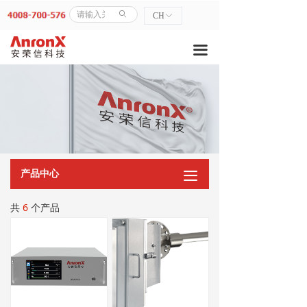
首页
ꄙ
CH
ꀅ
走进我们
끀
→ 公司简介
→ 荣誉资质
→ 发展历程
→ 企业风采
产品中心
끀
→ 企业文化
共
6
个产品
产品中心
→ CEMS系统
→ 气体分析系列